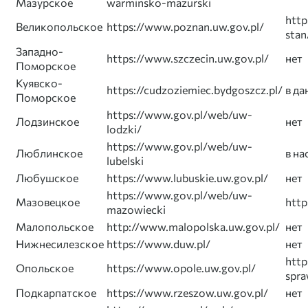
Мазурское
warminsko-mazurski
http
Великопольское
https://www.poznan.uw.gov.pl/
stan
Западно-
https://www.szczecin.uw.gov.pl/
нет
Поморское
Куявско-
https://cudzoziemiec.bydgoszcz.pl/
в д
Поморское
https://www.gov.pl/web/uw-
Лодзинское
нет
lodzki/
https://www.gov.pl/web/uw-
Люблинское
в на
lubelski
Любушское
https://www.lubuskie.uw.gov.pl/
нет
https://www.gov.pl/web/uw-
Мазовецкое
http
mazowiecki
Малопольское
http://www.malopolska.uw.gov.pl/
нет
Нижнесилезское
https://www.duw.pl/
нет
http
Опольское
https://www.opole.uw.gov.pl/
spra
Подкарпатское
https://www.rzeszow.uw.gov.pl/
нет