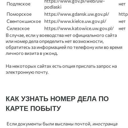
https://www.gov.pl/web/uw-
Подляское
нет
podlaski
Поморское
https://www.gdansk.uw.gov.pl/
http
Свентокшиское
https://www.kielce.uw.gov.pl/
нет
Силезское
https://www.katowice.uw.gov.pl/
нет
В случае, если у воеводства нет официального сайта
или номер дела определить нет возможности,
обратитесь за информацией по телефону или во время
личного визита в ужонд.
На некоторых сайтах есть опция прислать запрос на
электронную почту.
КАК УЗНАТЬ НОМЕР ДЕЛА ПО
КАРТЕ ПОБЫТУ
Если документы были высланы почтой,
иностранца