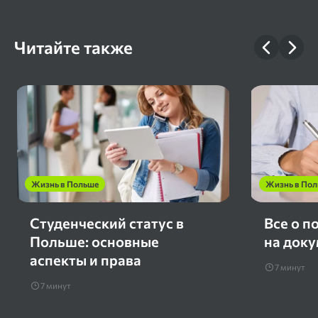
Читайте также
Жизнь в Польше
Жизнь в По
Студенческий статус в
Все о п
Польше: основные
на док
аспекты и права
7 минут
7 минут