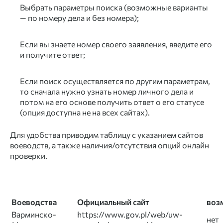
Выбрать параметры поиска (возможные варианты
— по номеру дела и без номера);
Если вы знаете номер своего заявления, введите его
и получите ответ;
Если поиск осуществляется по другим параметрам,
то сначала нужно узнать номер личного дела и
потом на его основе получить ответ о его статусе
(опция доступна не на всех сайтах).
Для удобства приводим таблицу с указанием сайтов
воеводств, а также наличия/отсутствия опций онлайн
проверки.
Воеводства
Официальный сайт
воз
Варминско-
https://www.gov.pl/web/uw-
нет