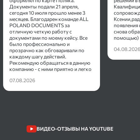
оформлял по карте Поляка.
решений в 
Документы подали 21 апреля,
Квалифици
сегодня 10 июля прошло менее 3
сопровожд
месяцев. Благодарен команде ALL
Ксении,рад
POLAND DOCUMENTS за
появления 
отличную четкую работу с
снова обра
документами по моему кейсу. Все
помощью)
было профессионально и
04.08.202
прозрачно как обговаривали по
каждому шагу действий.
Рекомендую обращаться в данную
компанию - с ними приятно и легко
общаться , а главное есть
07.08.2026
положительный результат.
ВИДЕО-ОТЗЫВЫ НА YOUTUBE