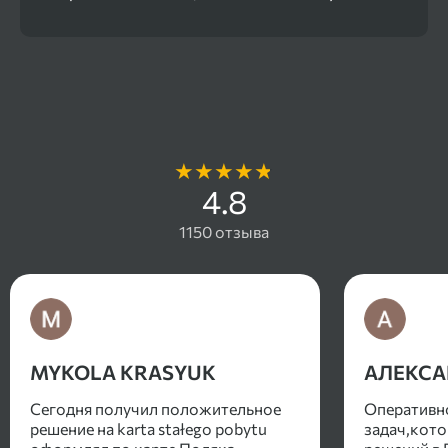
Отзывы наших клиентов
4.8
1150 отзыва
MYKOLA KRASYUK
АЛЕКСА
Сегодня получил положительное
Оперативн
решение на karta stałego pobytu
задач,кото