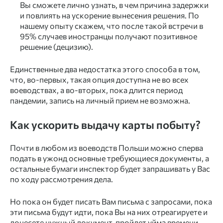
Вы сможете лично узнать, в чем причина задержки
и повлиять на ускорение вынесения решения. По
нашему опыту скажем, что после такой встречи в
95% случаев иностранцы получают позитивное
решение (децизию).
Единственные два недостатка этого способа в том,
что, во-первых, такая опция доступна не во всех
воеводствах, а во-вторых, пока длится период
пандемии, запись на личный прием не возможна.
Как ускорить выдачу карты побыту?
Почти в любом из воеводств Польши можно сперва
подать в ужонд основные требующиеся документы, а
остальные бумаги инспектор будет запрашивать у Вас
по ходу рассмотрения дела.
Но пока он будет писать Вам письма с запросами, пока
эти письма будут идти, пока Вы на них отреагируете и
донесете нужный документ, пройдет уйма времени.