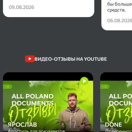
бы больше
09.08.2026
средств.
06.08.202
ВИДЕО-ОТЗЫВЫ НА YOUTUBE
ЯРОСЛАВ
DONE
Апостиль для документов
Доверенност