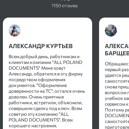
1150 отзыва
АЛЕКСАНДР КУРТЬЕВ
АЛЕКСА
БАРЩЕ
Всем добрый день, работникам и
клиентам компании "ALL POLAND
Обращаюсь
DOCUMENTS" Меня зовут
первый раз,
Александр, обратился в эту фирму
удается ре
посредством оформления
самостояте
документов. "Оформление
снова приш
доверенности на ТС", остался очень
вопросом п
доволен. Очень приятные
учебное за
работники, встретили, объяснили,
сервисом к
совершили сделку под ключ. Всем
Поэтому р
советую эту компанию "ALL
DOCUMENT 
POLAND DOCUMENTS". Всем
самостоят
хорошего настроения.
приготовле