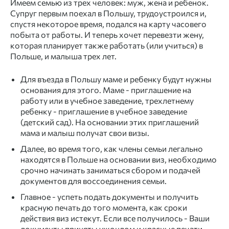
Имеем семью из трех человек: муж, жена и ребенок.
Супруг первым поехал в Польшу, трудоустроился и,
спустя некоторое время, подался на карту часовего
побыта от работы. И теперь хочет перевезти жену,
которая планирует также работать (или учиться) в
Польше, и малыша трех лет.
Для въезда в Польшу маме и ребенку будут нужны
основания для этого. Маме - приглашение на
работу или в учебное заведение, трехлетнему
ребенку - приглашение в учебное заведение
(детский сад). На основании этих приглашений
мама и малыш получат свои визы.
Далее, во время того, как члены семьи легально
находятся в Польше на основании виз, необходимо
срочно начинать заниматься сбором и подачей
документов для воссоединения семьи.
Главное - успеть подать документы и получить
красную печать до того момента, как сроки
действия виз истекут. Если все получилось - Ваши
документы приняты ужондом и красные печати