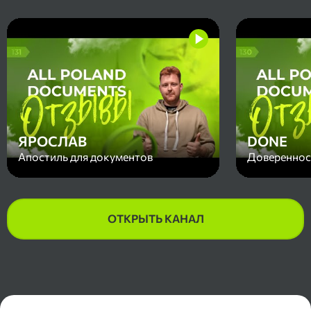
ЯРОСЛАВ
DONE
Апостиль для документов
Доверенност
ОТКРЫТЬ КАНАЛ
Контакты