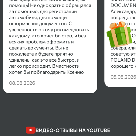
помощь! Не однократно обращался
DOCUMENT
за помощью, для регистрации
Александр,
автомобиля, для помощи
посредств
оформления документов. С
документо
уверенностью хочу рекомендовать
довереннос
каждому, кто хочет быстро, и без
доволен. О
всяких проблем оформить и
работники,
сделать документы. Вы не
совершили 
пожалеете и будете приятно
советую эт
удивлены как это все быстро, и
POLAND D
легко происходит. В частности
хорошего 
хотел бы поблагодарить Ксению
05.08.202
которая сопровождала в помощи
08.08.2026
оформления документов.
Рекомендую!
ВИДЕО-ОТЗЫВЫ НА YOUTUBE