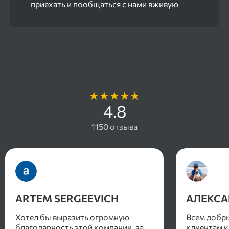
приехать и пообщаться с нами вживую
Отзывы наших клиентов
4.8
1150 отзыва
ARTEM SERGEEVICH
АЛЕКСА
Хотел бы выразить огромную
Всем добры
благодарность этой компании, за
клиентам 