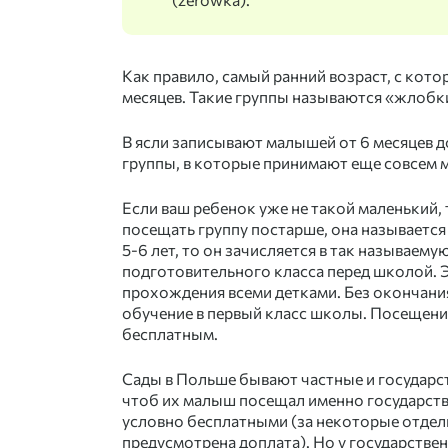
Как правило, самый ранний возраст, с котор
месяцев. Такие группы называются «жлобки»
В ясли записывают малышей от 6 месяцев до
группы, в которые принимают еще совсем 
Если ваш ребенок уже не такой маленький, т
посещать группу постарше, она называется
5-6 лет, то он зачисляется в так называему
подготовительного класса перед школой. Э
прохождения всеми детками. Без окончания 
обучение в первый класс школы. Посещени
бесплатным. ⠀
Сады в Польше бывают частные и государс
чтоб их малыш посещал именно государстве
условно бесплатными (за некоторые отдел
предусмотрена доплата). Но у государстве