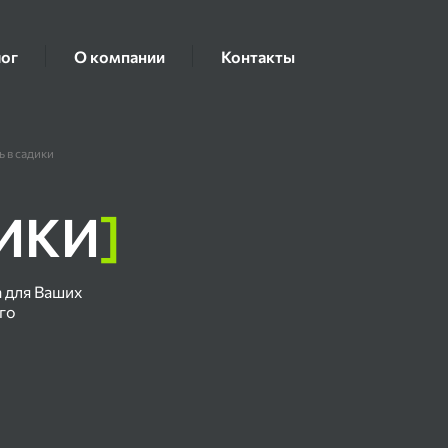
ог
О компании
Контакты
ь в садики
ДИКИ
]
 для Ваших
го