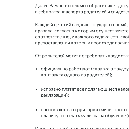
Далее Вам необходимо собрать пакет доку
в себя загранпаспорта родителей и свидете
Каждый детский сад, как государственный, 
правила, согласно которым осуществляется
соответственно, у каждого садика есть св
предоставлении которых происходит зачис
От родителей могут потребовать предостав
официально работают (справка о трудоу
контракта одного из родителей);
исправно платят все полагающиеся нало
декларации);
проживают на территории гмины, к котор
планируют отдать малыша на обучение (
Иногда, по требованию отдельных садов, в