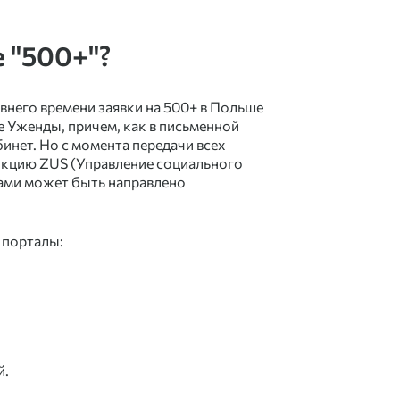
 "500+"?
авнего времени заявки на
500+ в Польше
 Уженды, причем, как в письменной
инет. Но с момента передачи всех
кцию ZUS (Управление социального
тами может быть направлено
 порталы:
й.