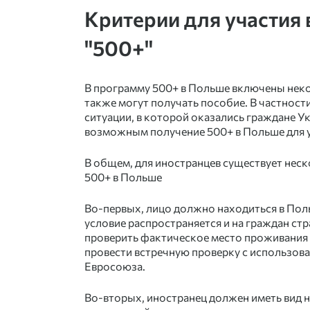
Критерии для участия
"500+"
В программу
500+ в Польше
включены неко
также могут получать пособие. В частност
ситуации, в которой оказались граждане У
возможным получение
500+ в Польше для 
В общем, для иностранцев существует неск
500+ в Польше
Во-первых, лицо должно находиться в Пол
условие распространяется и на граждан ст
проверить фактическое место проживания 
провести встречную проверку с использова
Евросоюза.
Во-вторых, иностранец должен иметь
вид 