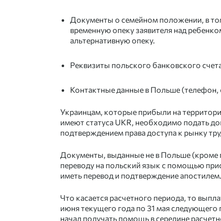
Документы о семейном положении, в то
временную опеку заявителя над ребенком
альтернативную опеку.
Реквизиты польского банковского счета
Контактные данные в Польше (телефон, e
Украинцам, которые прибыли на территори
имеют статуса UKR, необходимо подать док
подтверждением права доступа к рынку тру
Документы, выданные не в Польше (кроме 
переводу на польский язык с помощью пр
иметь перевод и подтверждение апостилем
Что касается расчетного периода, то выпл
июня текущего года по 31 мая следующего г
начал получать помощь в середине расчетно