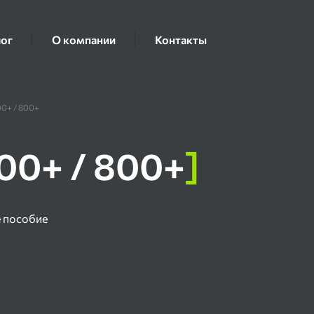
ог
О компании
Контакты
0+ / 800+
0+ / 800+
]
е пособие