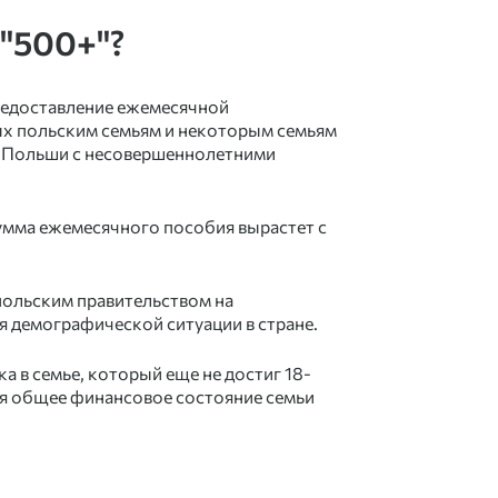
 "500+"?
редоставление ежемесячной
ых польским семьям и некоторым семьям
 Польши с несовершеннолетними
сумма ежемесячного пособия вырастет с
польским правительством на
я демографической ситуации в стране.
а в семье, который еще не достиг 18-
я общее финансовое состояние семьи