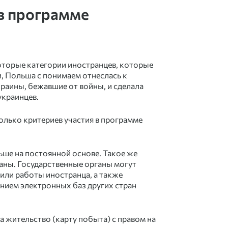
 в программе
торые категории иностранцев, которые
и, Польша с понимаем отнеслась к
краины, бежавшие от войны, и сделала
украинцев.
олько критериев участия в программе
ьше на постоянной основе. Такое же
раны. Государственные органы могут
или работы иностранца, а также
нием электронных баз других стран
на жительство (карту побыта)
с правом на