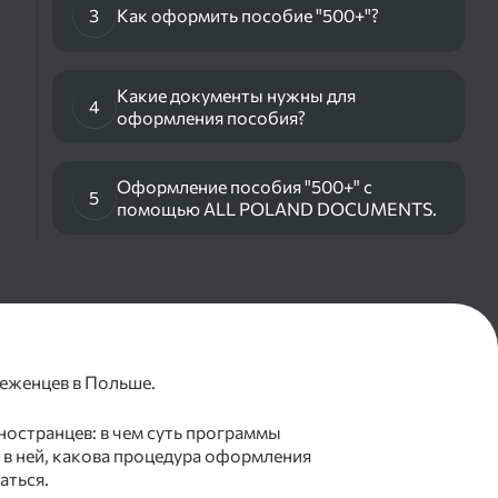
3
Как оформить пособие "500+"?
Какие документы нужны для
4
оформления пособия?
Оформление пособия "500+" с
5
помощью ALL POLAND DOCUMENTS.
еженцев в Польше.
ностранцев: в чем суть программы
е в ней, какова процедура оформления
аться.