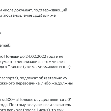
м числе документ, подтверждающий
 (постановление суда) или же
.
mail).
ю Польши до 24.02.2022 года и не
умент о легализации, в том числе с
да в Польше (как мы упоминали выше).
паспорта), подлежат обязательному
исяжного переводчика, либо же должны
.
аты
500+ в Польше
осуществляется с 01
ода. Поэтому в случае, если заявитель
го периода (после 1 июня), то ему