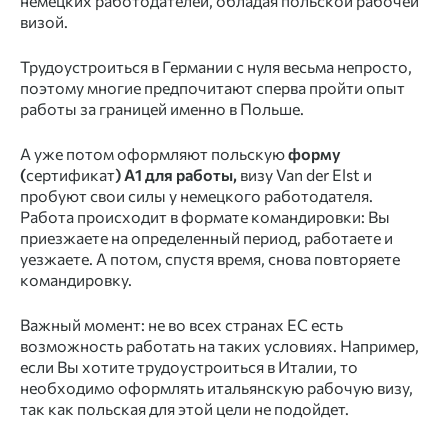
немецких работодателей, обладая польской рабочей
визой.
Трудоустроиться в Германии с нуля весьма непросто,
поэтому многие предпочитают сперва пройти опыт
работы за границей именно в Польше.
А уже потом оформляют польскую
форму
(
сертификат
) А1 для работы,
визу Van der Elst
и
пробуют свои силы у немецкого работодателя.
Работа происходит в формате командировки: Вы
приезжаете на определенный период, работаете и
уезжаете. А потом, спустя время, снова повторяете
командировку.
Важный момент: не во всех странах ЕС есть
возможность работать на таких условиях. Например,
если Вы хотите трудоустроиться в Италии, то
необходимо оформлять итальянскую рабочую визу,
так как польская для этой цели не подойдет.