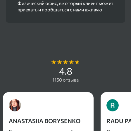
Физический офис, в который клиент может
приехать и пообщаться с нами вживую
Отзывы наших клиентов
4.8
1150 отзыва
ANASTASIIA BORYSENKO
RADU P