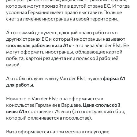
которые могут произойти в другой стране ЕС. И тогда
условная Германия имеет право выставить Польше
счет за лечение иностранца на своей территории.
А тот самый документ, дающий право работать в
других странах ЕС и который иностранцы называют
«польская рабочая виза А1»
- это виза Van der Elst. Ее
могут оформить иностранцы, обладающие картой
побыта, картой резидента или польской рабочей
визой.
А чтобы получить визу Van der Elst, нужна
форма А1
для работы.
Немного о Van der Elst: она оформляется в
консульстве Германии в Варшаве.
Цена
«польской
визы А1»
составляет 75 евро (это консульский сбор,
который оплачивается в посольстве).
Виза оформляется на три месяца в полугодие.