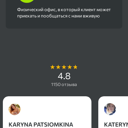
Физический офис, в который клиент может
приехать и пообщаться с нами вживую
Отзывы наших клиентов
4.8
1150 отзыва
KARYNA PATSIOMKINA
KATERY