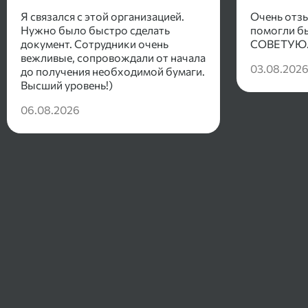
Я связался с этой организацией.
Очень отз
Нужно было быстро сделать
помогли бы
документ. Сотрудники очень
СОВЕТУЮ
вежливые, сопровождали от начала
03.08.202
до получения необходимой бумаги.
Высший уровень!)
06.08.2026