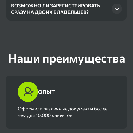
ВОЗМОЖНО ЛИ ЗАРЕГИСТРИРОВАТЬ
транспортного средства, и в случае
СРАЗУ НА ДВОИХ ВЛАДЕЛЬЦЕВ?
необходимости - проинформировать про
новые регистрационные номера.
Да, такой вариант возможный. Занимаемся
регистрацией автомобилей сразу на
нескольких владельцев - при необходимости.
Наши преимущества
ОПЫТ
Оформили различные документы более
чем для 10.000 клиентов