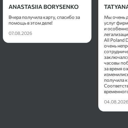
ANASTASIIA BORYSENKO
TATYAN
Вчера получила карту, спасибо за
Мы очень 
помощь в этом деле!
услуг фирм
и особенно
07.08.2026
легализаци
All Poland
очень непр
сотрудниче
заключался
часовы поб
за время о
изменились
получила к
Соответст
временного
смысла не
04.08.202
полностью
документов
запрошена 
услуг. По и
документы