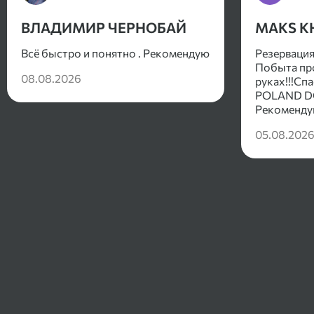
ВЛАДИМИР ЧЕРНОБАЙ
MAKS K
Всё быстро и понятно . Рекомендую
Резервация
Побыта пр
08.08.2026
руках!!!Сп
POLAND 
Рекоменду
05.08.202