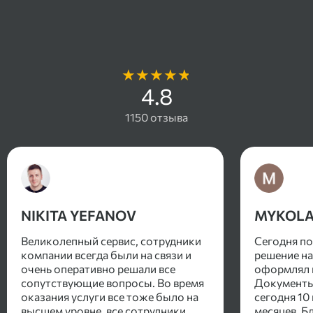
Отзывы наших клиентов
4.8
1150 отзыва
NIKITA YEFANOV
MYKOLA
Великолепный сервис, сотрудники
Сегодня п
компании всегда были на связи и
решение на
очень оперативно решали все
оформлял п
сопутствующие вопросы. Во время
Документы 
оказания услуги все тоже было на
сегодня 10
высшем уровне, все сотрудники
месяцев. Б