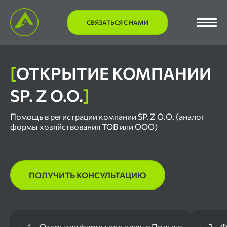
СВЯЗАТЬСЯ С НАМИ
[
ОТКРЫТИЕ КОМПАНИИ
SP. Z O.O.
]
Помощь в регистрации компании SP. Z O.O. (аналог
формы хозяйствования ТОВ или ООО)
ПОЛУЧИТЬ КОНСУЛЬТАЦИЮ
1
Открытие фирмы под ключ в Польше
2
Ф