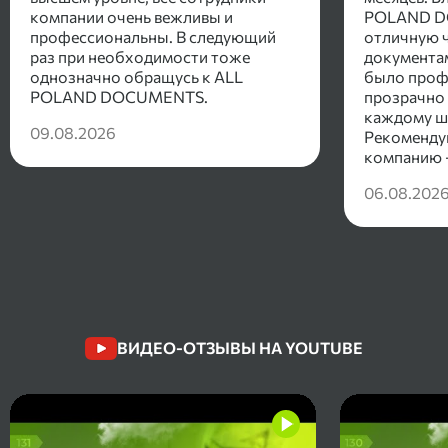
компании очень вежливы и
POLAND D
профессиональны. В следующий
отличную ч
раз при необходимости тоже
документам
однозначно обращусь к ALL
было проф
POLAND DOCUMENTS.
прозрачно 
каждому ша
09.08.2026
Рекоменду
компанию -
общаться , 
06.08.202
положител
ВИДЕО-ОТЗЫВЫ НА YOUTUBE