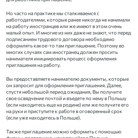
Но часто на практике мы сталкиваемся с
работодателями, которые ранее никогда не нанимали
на
работу иностранцев
или же имеют в этом очень
малый опыт. И многие из них даже не знают, что перед
подписанием трудового договора необходимо
оформлять какое-то там
приглашение.
Поэтому во
многих случаях сам
иностранец
должен просить
нанимателя инициировать
процесс оформления
приглашения
на
работу.
Вы предоставляете нанимателю
документы,
которые
он запросит для
оформления приглашения.
Далее,
спустя небольшой период ожидания, Вы получите
свое освядчение почтой и въедете по нему в
Польшу
(если находитесь еще на родине) или же получите его
на руки и приступите к
работе
в оговоренный срок
(если уже находитесь в
Польше
).
Также
приглашение
можно оформить с помощью
фирмы-посредника,
находящейся в
Польше.