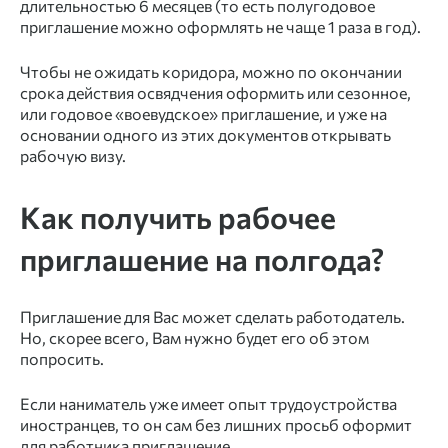
длительностью 6 месяцев (то есть
полугодовое
приглашение
можно оформлять не чаще 1 раза в год).
Чтобы не ожидать коридора, можно по окончании
срока действия освядчения оформить или сезонное,
или годовое «воевудское»
приглашение,
и уже на
основании одного из этих
документов
открывать
рабочую
визу.
Как получить рабочее
приглашение
на полгода?
Приглашение
для Вас может сделать работодатель.
Но, скорее всего, Вам нужно будет его об этом
попросить.
Если наниматель уже имеет опыт
трудоустройства
иностранцев,
то он сам без лишних просьб оформит
для
работника приглашение.