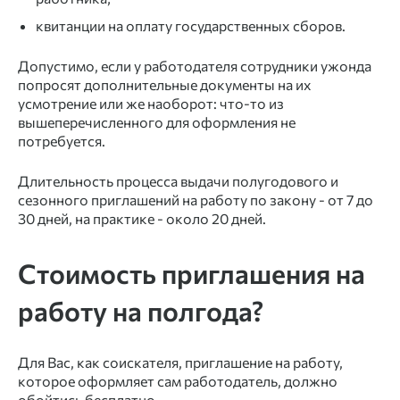
квитанции на оплату государственных сборов.
Допустимо, если у работодателя сотрудники ужонда
попросят дополнительные
документы
на их
усмотрение или же наоборот: что-то из
вышеперечисленного для
оформления
не
потребуется.
Длительность
процесса
выдачи
полугодового
и
сезонного
приглашений
на
работу
по закону - от 7 до
30 дней, на практике - около 20 дней.
Стоимость
приглашения
на
работу
на полгода?
Для Вас, как соискателя,
приглашение
на
работу
,
которое оформляет сам работодатель, должно
обойтись бесплатно.