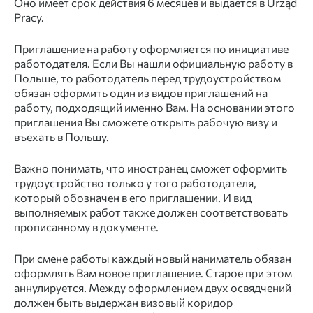
Оно имеет срок действия 6 месяцев и выдается в Urząd
Pracy.
Приглашение
на
работу
оформляется по инициативе
работодателя. Если Вы нашли
официальную работу
в
Польше
, то работодатель перед
трудоустройством
обязан оформить один из видов
приглашений
на
работу,
подходящий именно Вам. На основании этого
приглашения
Вы сможете открыть рабочую
визу
и
въехать в
Польшу.
Важно понимать, что
иностранец
сможет оформить
трудоустройство
только у того работодателя,
который обозначен в его
приглашении.
И вид
выполняемых
работ т
акже должен соответствовать
прописанному в
документе.
При смене
работы
каждый новый наниматель обязан
оформлять Вам новое
приглашение.
Старое при этом
аннулируется. Между
оформлением
двух освядчений
должен быть выдержан визовый коридор