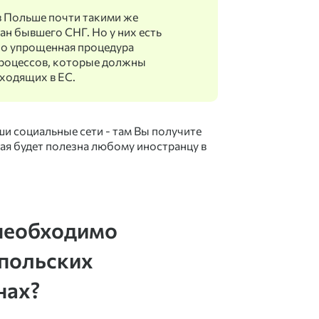
в Польше почти такими же
ан бывшего СНГ. Но у них есть
ьно упрощенная процедура
процессов, которые должны
входящих в ЕС.
ши социальные сети - там Вы получите
я будет полезна любому иностранцу в
 необходимо
 польских
нах?