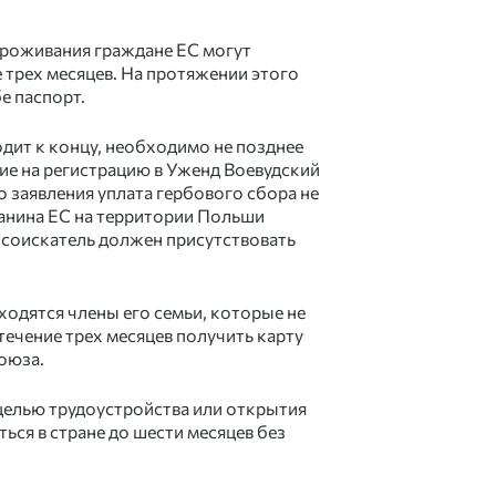
проживания граждане ЕС могут
 трех месяцев. На протяжении этого
е паспорт.
дит к концу, необходимо не позднее
ние на регистрацию в Уженд Воевудский
о заявления уплата гербового сбора не
данина ЕС на территории Польши
 соискатель должен присутствовать
ходятся члены его семьи, которые не
течение трех месяцев получить карту
оюза.
целью трудоустройства или открытия
ься в стране до шести месяцев без