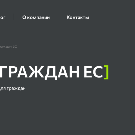
ог
О компании
Контакты
раждан ЕС
 ГРАЖДАН ЕС
]
для граждан