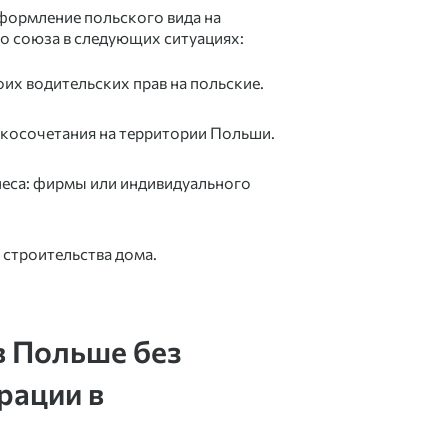
оформление польского вида на
о союза в следующих ситуациях:
х водительских прав на польские.
ракосочетания на территории Польши.
неса:
фирмы
или
индивидуального
 строительства дома.
в Польше без
рации в