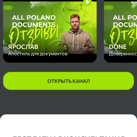
но мы сдел
короткие 
All Poland
процветани
же, хороши
ЯРОСЛАВ
DONE
Апостиль для документов
Доверенност
ОТКРЫТЬ КАНАЛ
Контакты