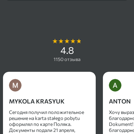
Отзывы наших клиентов
4.8
1150 отзыва
MYKOLA KRASYUK
ANTON
Сегодня получил положительное
Хочу выра
решение на karta stałego pobytu
благодарно
оформлял по карте Поляка.
Dokument!
Документы подали 21 апреля,
благодарно