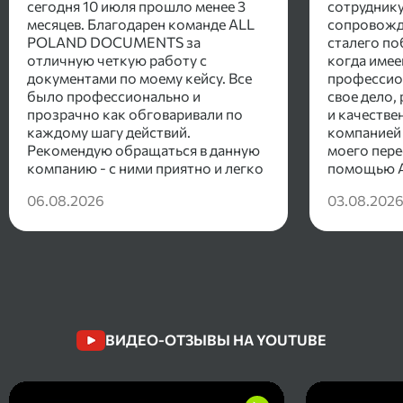
сегодня 10 июля прошло менее 3
сотруднику
месяцев. Благодарен команде ALL
сопровожда
POLAND DOCUMENTS за
сталего по
отличную четкую работу с
когда имее
документами по моему кейсу. Все
профессио
было профессионально и
свое дело,
прозрачно как обговаривали по
и качестве
каждому шагу действий.
компанией 
Рекомендую обращаться в данную
моего пере
компанию - с ними приятно и легко
помощью Al
общаться , а главное есть
нашёл хор
06.08.2026
03.08.202
положительный результат.
соответств
требования
необходим
семьи, под
ребенка на
получили ш
всего в ср
исчерпыва
ВИДЕО-ОТЗЫВЫ НА YOUTUBE
предприним
получил п
на сталый 
что во Вро