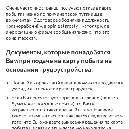
Очень часто иностранцы получают
отказ в карте
побыта
именно по причине такой путаницы в
документах. В договоре обозначена должность
«разнорабочий», в opinie starosty - «столяр», а в
информации о фирме вообще написано, что это
кондитерская.
Документы, которые понадобятся
Вам при подаче на карту побыта на
основании трудоустройства:
Полный и корректный пакет документов подается в
ужонд и его принятие регистрируется.
Если Вы присутствуете при подаче лично (подаете
бумаги не с помощью почты), то Вам в
загранпаспорт ставят красный штамп. Наличие
такого штампа в паспорте является свидетельством
того, что Вы ожидаете вынесения решения по карте
побыта и в связи с этим легально находитесь в