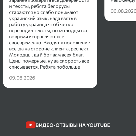
и тексты, ребята белорусы
06.08.202
стараются но слабо понимают
украинский язык, нада взять в
работу украинца чтоб четко
переводил тексты, но молодцы все
вовремя исправляют все
своевременно. Входят в положение
всегда на стороне клиента, респект.
Молодцы, да й бог вам всех благ.
Цены померные, ну за скорость все
списывается. Ребята побольше
клиентов и поменьше проблем!
09.08.2026
Спасибо за помощь.
ВИДЕО-ОТЗЫВЫ НА YOUTUBE