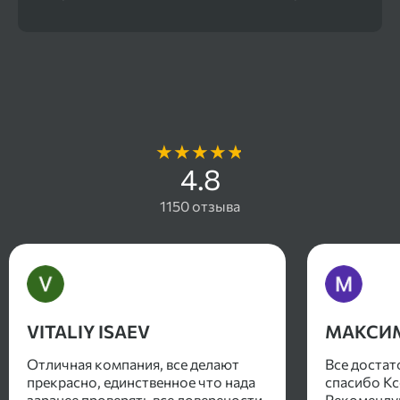
Отзывы наших клиентов
4.8
1150 отзыва
VITALIY ISAEV
МАКСИ
Отличная компания, все делают
Все достат
прекрасно, единственное что нада
спасибо Кс
заранее проверять все доверености
Рекоменду