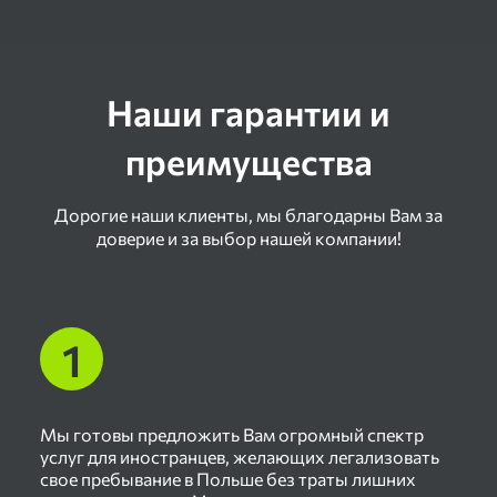
Ускорение получения разрешения на работу
Подача документов в суд
Растаможка авто из Европы в Польше
Ведение дела под ключ
Наши гарантии и
Регистрация авто в Польше
Регистрация автомобиля
преимущества
Запись в садики
Снятие с регистрации автомобиля
Запись в школы
Дорогие наши клиенты, мы благодарны Вам за
Замена прав
доверие и за выбор нашей компании!
Запись в техникум
Страхование жизни
Растаможивание автомобиля из ЕС
Запись в университет
Страхование автомобиля
Растаможивание автомобиля из стран СНГ
Запись в полицеальную школу
Отмена депортации
Консульский учет
Мы готовы предложить Вам огромный спектр
услуг для иностранцев, желающих легализовать
свое пребывание в Польше без траты лишних