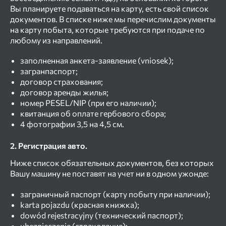
Вы планируете подаваться на карту, есть свой список
документов. В списке ниже мы перечислим документы
на карту побыта, которые требуются при подаче по
любому из направлений.
заполненная анкета-заявление (vniosek);
загранпаспорт;
договор страхования;
договор аренды жилья;
номер PESEL/NIP (при его наличии);
квитанция об оплате гербового сбора;
4 фотографии 3,5 на 4,5 см.
2. Регистрация авто.
Ниже список обязательных документов, без которых
Вашу машину не поставят на учет ни в одном ужонде:
заграничный паспорт (карту побыту при наличии);
karta pojazdu (красная книжка);
dowód rejestracyjny (технический паспорт);
ubezpieczenie (страхование);