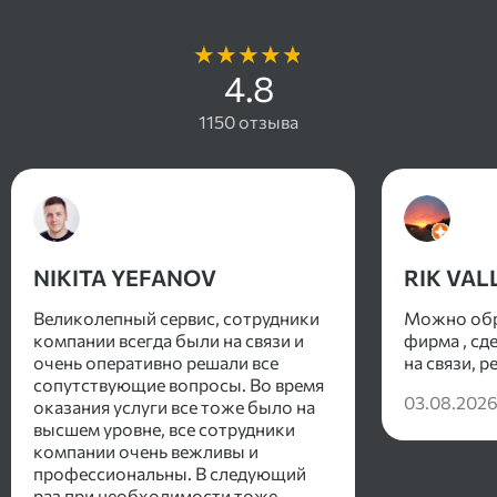
4.8
1150 отзыва
NIKITA YEFANOV
RIK VAL
Великолепный сервис, сотрудники
Можно обр
компании всегда были на связи и
фирма , сд
очень оперативно решали все
на связи, 
сопутствующие вопросы. Во время
03.08.202
оказания услуги все тоже было на
высшем уровне, все сотрудники
компании очень вежливы и
профессиональны. В следующий
раз при необходимости тоже