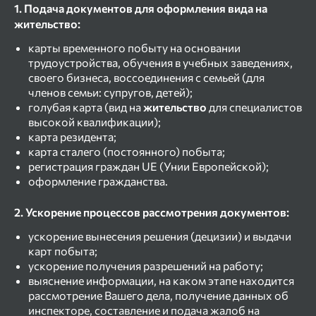
1. Подача документов для оформления вида на
жительство:
карты временного побыту на основании
трудоустройства, обучения в учебных заведениях,
своего бизнеса, воссоединения с семьей (для
членов семьи: супругов, детей);
голубая карта
(вид на
жительство
для специалистов
высокой квалификации);
карта резидента;
карта сталего (постоянного) побыта;
регистрация граждан UE (Унии Европейской);
оформление гражданства.
2. Ускорение процессов рассмотрения документов:
ускорение вынесения решения (децизии) и выдачи
карт побыта;
ускорение получения разрешений на работу;
выяснение информации, на каком этапе находится
рассмотрение Вашего дела, получение данных об
инспекторе, составление и подача жалоб на