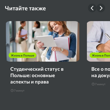
Читайте также
Жизнь в Польше
Жизнь в По
Студенческий статус в
Все о п
Польше: основные
на док
аспекты и права
7 минут
7 минут