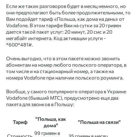
Если же таких разговоров будет в месяц немного, но
они предполагают быть более продолжительными, то
Вам подойдет тариф «Польша, как дома на день» от
Vodafone. В этом тарифе Вам на сутки за 20 гривен
дается такой пакет услуг: 20 минут, 20 смс и 20
мегабайт интернета. Код активации услуги -
*600*481#.
Очень выгодно, что в этом пакете можно звонить
абонентам на номер любого польского оператора, в
том числе и на стационарный номер, а также на
номера Vodafone при наличии польского роуминга.
Вообще, у самого популярного оператора в Украине
Vodafone (бывший МТС), предусмотрено еще два
пакета для звонков в Польшу:
"Польша, как
Тариф
"Польша на связи"
дома"
99 гривен в
Стоимость
35 гривен в месяц