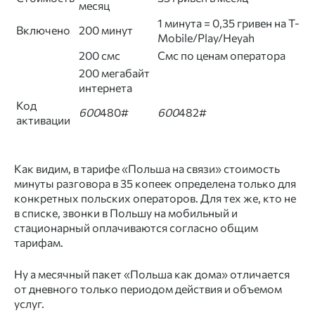
месяц
1 минута = 0,35 гривен на T-
Включено
200 минут
Mobile/Play/Heyah
200 смс
Смс по ценам оператора
200 мегабайт
интернета
Код
600
480#
600
482#
активации
Как видим, в тарифе «Польша на связи» стоимость
минуты разговора в 35 копеек определена только для
конкретных польских операторов. Для тех же, кто не
в списке, звонки в Польшу на мобильный и
стационарный оплачиваются согласно общим
тарифам.
Ну а месячный пакет «Польша как дома» отличается
от дневного только периодом действия и объемом
услуг.