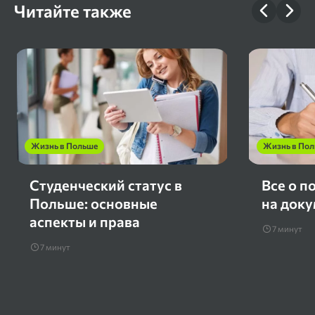
Читайте также
Жизнь в Польше
Жизнь в По
Студенческий статус в
Все о п
Польше: основные
на док
аспекты и права
7 минут
7 минут