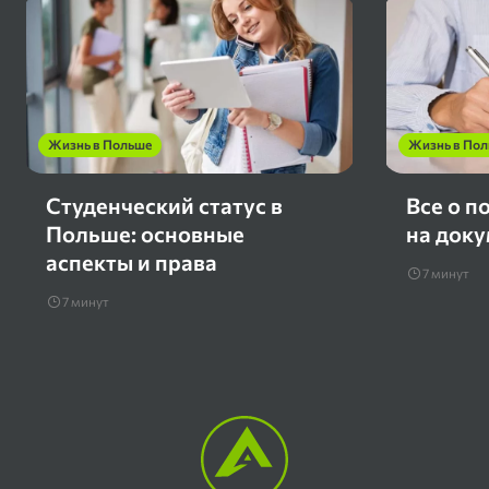
Жизнь в Польше
Жизнь в По
Студенческий статус в
Все о п
Польше: основные
на док
аспекты и права
7 минут
7 минут